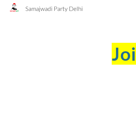
Samajwadi Party Delhi
Sk
Jo