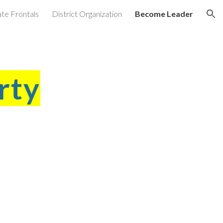
ate Frontals
District Organization
Become Leader
ion
rty