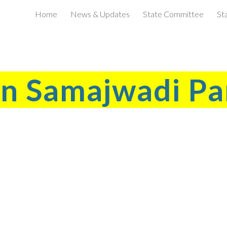
Home
News & Updates
State Committee
St
ip to main content
Skip to navigat
in Samajwadi Pa